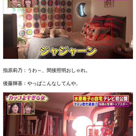
指原莉乃：うわ～、間接照明おしゃれ。
後藤輝基：やっぱこんなしてんや。