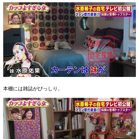
本棚には雑誌がびっしり。