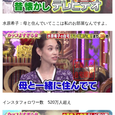
水原希子：母と住んでいてここは私のお部屋なんですよ。
インスタフォロワー数 520万人超え