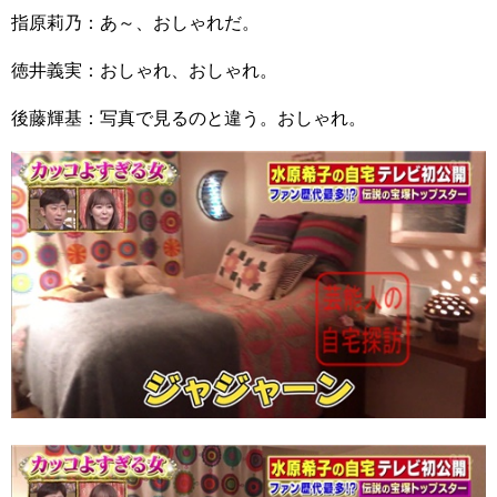
指原莉乃：あ～、おしゃれだ。
徳井義実：おしゃれ、おしゃれ。
後藤輝基：写真で見るのと違う。おしゃれ。