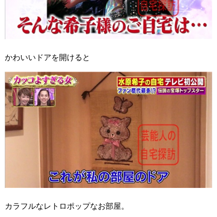
かわいいドアを開けると
カラフルなレトロポップなお部屋。