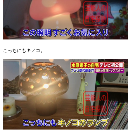
こっちにもキノコ。