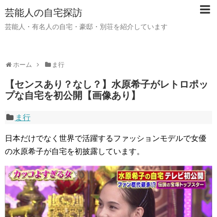
芸能人の自宅探訪
芸能人・有名人の自宅・豪邸・別荘を紹介しています
ホーム
ま行
【センスあり？なし？】水原希子がレトロポッ
プな自宅を初公開【画像あり】
ま行
日本だけでなく世界で活躍するファッションモデルで女優
の水原希子が自宅を初披露しています。