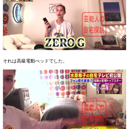
それは高級電動べッドでした。