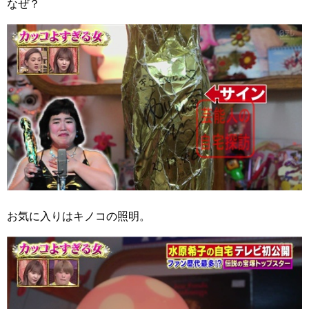
なぜ？
お気に入りはキノコの照明。