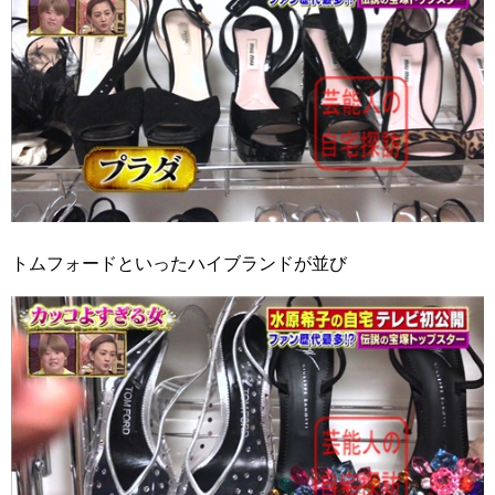
トムフォードといったハイブランドが並び