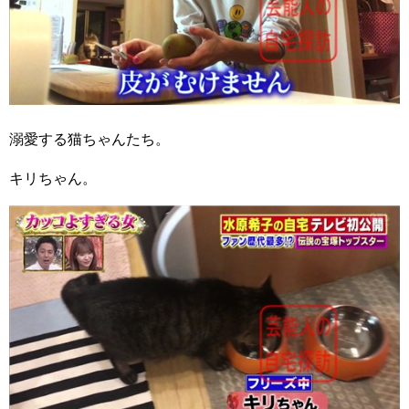
溺愛する猫ちゃんたち。
キリちゃん。