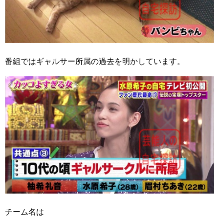
番組ではギャルサー所属の過去を明かしています。
チーム名は