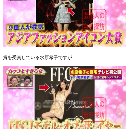
賞を受賞している水原希子ですが