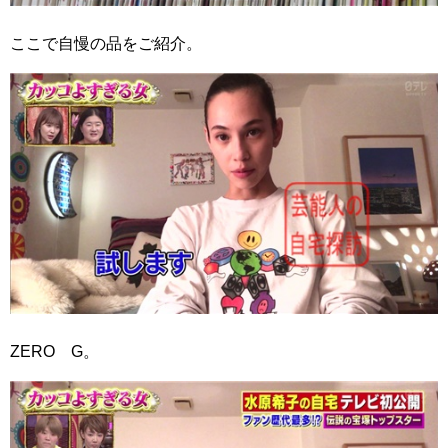
ここで自慢の品をご紹介。
ZERO G。