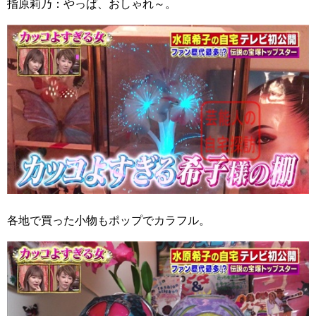
指原莉乃：やっぱ、おしゃれ～。
各地で買った小物もポップでカラフル。