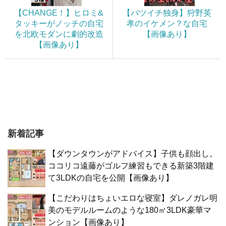
【CHANGE！】ヒロミ&
【バツイチ独身】狩野英
タッキーがノッチの自宅
孝のイケメン？な自宅
を北欧モダンに劇的改造
【画像あり】
【画像あり】
新着記事
【ダウンタウンがアドバイス】子供も顔出し。
ココリコ遠藤がゴルフ練習もできる新築3階建
て3LDKの自宅を公開【画像あり】
【こだわりはちょいエロな寝室】ダレノガレ明
美のモデルルームのような180㎡3LDK豪華マ
ンション【画像あり】