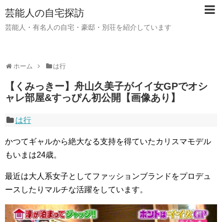
芸能人の自宅探訪
芸能人・有名人の自宅・豪邸・別荘を紹介しています
ホーム
は行
【くみっきー】舟山久美子がイイ女GPでオシ
ャレ部屋&すっぴん初公開【画像あり】
は行
かつてギャルから絶大なる支持を得ていたカリスマモデル
もいまは24歳。
最近は大人系女子としてファッションブランドをプロデュ
ースしたりマルチな活躍をしています。