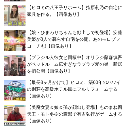
【ヒロミの八王子リホーム】指原莉乃の自宅に
家具を作る。【画像あり】
【娘・ひまわりちゃんも顔出しで初登場】安藤
美姫が3人で暮らす自宅を公開。あのモロゾフ
コーチも!【画像あり】
【ブラジル人彼女と同棲中】オリラジ藤森慎吾
がベッドルーム広すぎなラブラブ愛の巣 新居
を初公開【画像あり】
【最長8ヶ月かけて】ヒロミ、築60年のハワイ
の別荘を高級ホテル風にフルリフォームする
【画像あり】
【美魔女妻＆娘＆孫が顔出し登場】ものまね四
天王・モト冬樹の豪邸で有吉弘行がゲームする
【画像あり】