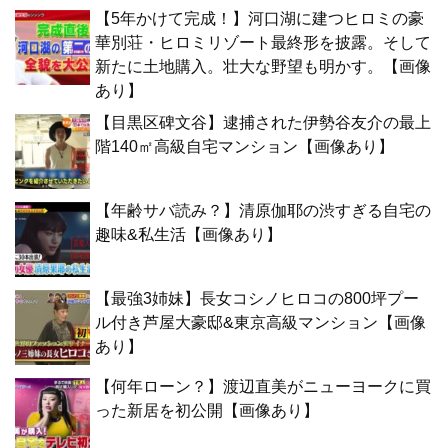
【5年かけて完成！】河口湖に建つヒロミの豪
華別荘・ヒロミリゾート最終形を披露。そして
新たに土地購入。壮大な野望も明かす。【画像
あり】
【目黒区碑文谷】逮捕された伊勢谷友介の最上
階140㎡高級自宅マンション【画像あり】
【年齢サバ読み？】清原伽耶の渋すぎる自宅の
趣味&私生活【画像あり】
【最強3姉妹】長女コシノヒロコの800坪プー
ル付き芦屋大豪邸&東京高級マンション【画像
あり】
【何年ローン？】渡辺直美がニューヨークに買
った新居を初公開【画像あり】