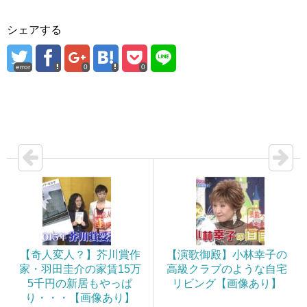
シェアする
error
0
0
【奇人変人？】芥川賞作
【演歌御殿】小林幸子の
家・羽田圭介の家賃15万
高級クラブのような自宅
5千円の新居もやっぱ
リビング【画像あり】
り・・・【画像あり】