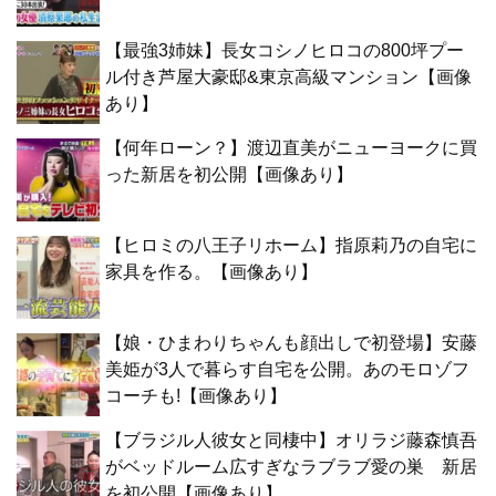
【最強3姉妹】長女コシノヒロコの800坪プー
ル付き芦屋大豪邸&東京高級マンション【画像
あり】
【何年ローン？】渡辺直美がニューヨークに買
った新居を初公開【画像あり】
【ヒロミの八王子リホーム】指原莉乃の自宅に
家具を作る。【画像あり】
【娘・ひまわりちゃんも顔出しで初登場】安藤
美姫が3人で暮らす自宅を公開。あのモロゾフ
コーチも!【画像あり】
【ブラジル人彼女と同棲中】オリラジ藤森慎吾
がベッドルーム広すぎなラブラブ愛の巣 新居
を初公開【画像あり】