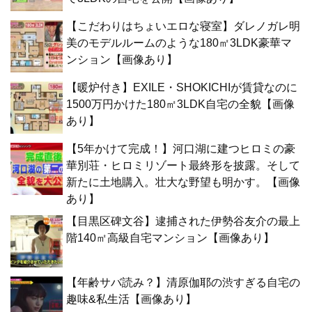
【こだわりはちょいエロな寝室】ダレノガレ明
美のモデルルームのような180㎡3LDK豪華マ
ンション【画像あり】
【暖炉付き】EXILE・SHOKICHIが賃貸なのに
1500万円かけた180㎡3LDK自宅の全貌【画像
あり】
【5年かけて完成！】河口湖に建つヒロミの豪
華別荘・ヒロミリゾート最終形を披露。そして
新たに土地購入。壮大な野望も明かす。【画像
あり】
【目黒区碑文谷】逮捕された伊勢谷友介の最上
階140㎡高級自宅マンション【画像あり】
【年齢サバ読み？】清原伽耶の渋すぎる自宅の
趣味&私生活【画像あり】