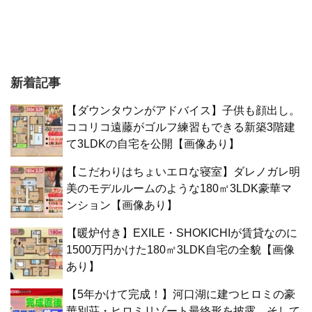
新着記事
【ダウンタウンがアドバイス】子供も顔出し。
ココリコ遠藤がゴルフ練習もできる新築3階建
て3LDKの自宅を公開【画像あり】
【こだわりはちょいエロな寝室】ダレノガレ明
美のモデルルームのような180㎡3LDK豪華マ
ンション【画像あり】
【暖炉付き】EXILE・SHOKICHIが賃貸なのに
1500万円かけた180㎡3LDK自宅の全貌【画像
あり】
【5年かけて完成！】河口湖に建つヒロミの豪
華別荘・ヒロミリゾート最終形を披露。そして