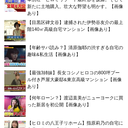
新たに土地購入。壮大な野望も明かす。【画像
あり】
【目黒区碑文谷】逮捕された伊勢谷友介の最上
階140㎡高級自宅マンション【画像あり】
【年齢サバ読み？】清原伽耶の渋すぎる自宅の
趣味&私生活【画像あり】
【最強3姉妹】長女コシノヒロコの800坪プー
ル付き芦屋大豪邸&東京高級マンション【画像
あり】
【何年ローン？】渡辺直美がニューヨークに買
った新居を初公開【画像あり】
【ヒロミの八王子リホーム】指原莉乃の自宅に