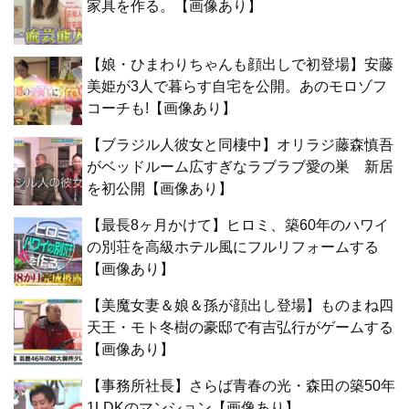
家具を作る。【画像あり】
【娘・ひまわりちゃんも顔出しで初登場】安藤
美姫が3人で暮らす自宅を公開。あのモロゾフ
コーチも!【画像あり】
【ブラジル人彼女と同棲中】オリラジ藤森慎吾
がベッドルーム広すぎなラブラブ愛の巣 新居
を初公開【画像あり】
【最長8ヶ月かけて】ヒロミ、築60年のハワイ
の別荘を高級ホテル風にフルリフォームする
【画像あり】
【美魔女妻＆娘＆孫が顔出し登場】ものまね四
天王・モト冬樹の豪邸で有吉弘行がゲームする
【画像あり】
【事務所社長】さらば青春の光・森田の築50年
1LDKのマンション【画像あり】