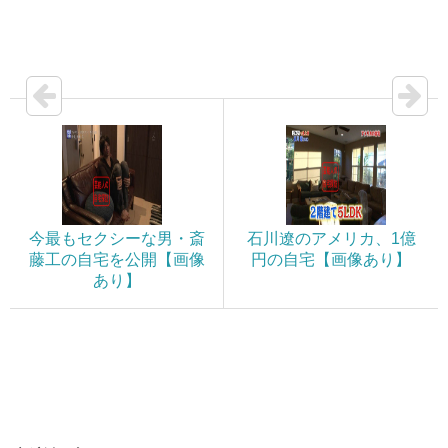
今最もセクシーな男・斎
石川遼のアメリカ、1億
藤工の自宅を公開【画像
円の自宅【画像あり】
あり】