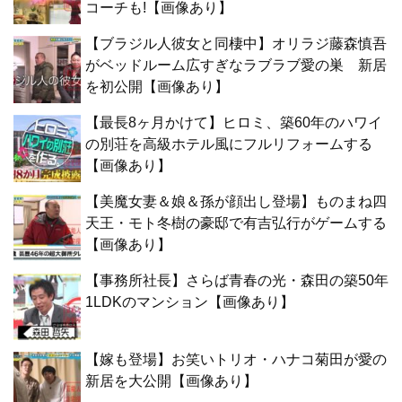
コーチも!【画像あり】
【ブラジル人彼女と同棲中】オリラジ藤森慎吾
がベッドルーム広すぎなラブラブ愛の巣 新居
を初公開【画像あり】
【最長8ヶ月かけて】ヒロミ、築60年のハワイ
の別荘を高級ホテル風にフルリフォームする
【画像あり】
【美魔女妻＆娘＆孫が顔出し登場】ものまね四
天王・モト冬樹の豪邸で有吉弘行がゲームする
【画像あり】
【事務所社長】さらば青春の光・森田の築50年
1LDKのマンション【画像あり】
【嫁も登場】お笑いトリオ・ハナコ菊田が愛の
新居を大公開【画像あり】