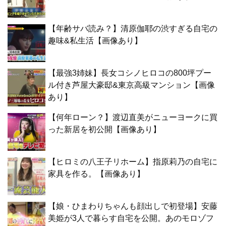
【年齢サバ読み？】清原伽耶の渋すぎる自宅の
趣味&私生活【画像あり】
【最強3姉妹】長女コシノヒロコの800坪プー
ル付き芦屋大豪邸&東京高級マンション【画像
あり】
【何年ローン？】渡辺直美がニューヨークに買
った新居を初公開【画像あり】
【ヒロミの八王子リホーム】指原莉乃の自宅に
家具を作る。【画像あり】
【娘・ひまわりちゃんも顔出しで初登場】安藤
美姫が3人で暮らす自宅を公開。あのモロゾフ