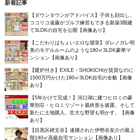
新着記事
【ダウンタウンがアドバイス】子供も顔出し。
ココリコ遠藤がゴルフ練習もできる新築3階建
て3LDKの自宅を公開【画像あり】
【こだわりはちょいエロな寝室】ダレノガレ明
美のモデルルームのような180㎡3LDK豪華マ
ンション【画像あり】
【暖炉付き】EXILE・SHOKICHIが賃貸なのに
1500万円かけた180㎡3LDK自宅の全貌【画像
あり】
【5年かけて完成！】河口湖に建つヒロミの豪
華別荘・ヒロミリゾート最終形を披露。そして
新たに土地購入。壮大な野望も明かす。【画像
あり】
【目黒区碑文谷】逮捕された伊勢谷友介の最上
階140㎡高級自宅マンション【画像あり】