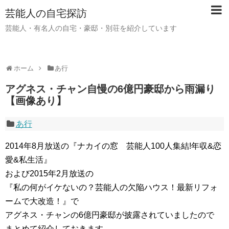
芸能人の自宅探訪
芸能人・有名人の自宅・豪邸・別荘を紹介しています
ホーム
あ行
アグネス・チャン自慢の6億円豪邸から雨漏り
【画像あり】
あ行
2014年8月放送の『ナカイの窓 芸能人100人集結!年収&恋
愛&私生活』
および2015年2月放送の
『私の何がイケないの？芸能人の欠陥ハウス！最新リフォ
ームで大改造！』で
アグネス・チャンの6億円豪邸が披露されていましたので
まとめて紹介しておきます。